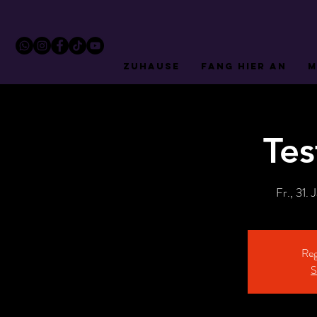
ZUHAUSE
FANG HIER AN
M
Tes
Fr., 31. 
Reg
S