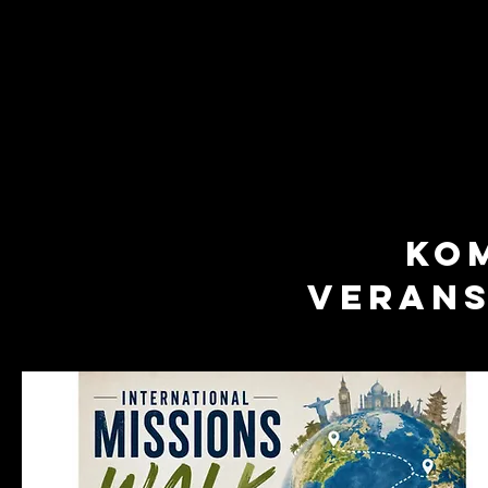
ZUHAUSE
FANG HIER AN
M
Ko
Veran