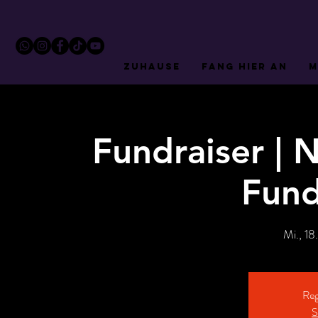
ZUHAUSE
FANG HIER AN
M
Fundraiser |
Fund
Mi., 18
Reg
S