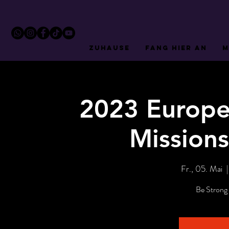
ZUHAUSE
FANG HIER AN
M
2023 Europea
Mission
Fr., 05. Mai
  |
Be Strong 